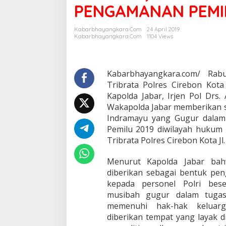
PENGAMANAN PEMI
A
B
A
Kabarbhayangkara.com
24 April 2019
R
Kabarbhayangkara.com
1104 Views
S
A
M
P
Kabarbhayangkara.com/ Rabu
A
Tribrata Polres Cirebon Kota
I
Kapolda Jabar, Irjen Pol Drs
K
Wakapolda Jabar memberikan s
A
Indramayu yang Gugur dala
N
S
Pemilu 2019 diwilayah hukum 
A
Tribrata Polres Cirebon Kota J
N
T
Menurut Kapolda Jabar bah
U
diberikan sebagai bentuk pen
N
A
kepada personel Polri bes
N
musibah gugur dalam tugas
K
memenuhi hak-hak keluar
E
diberikan tempat yang layak d
P