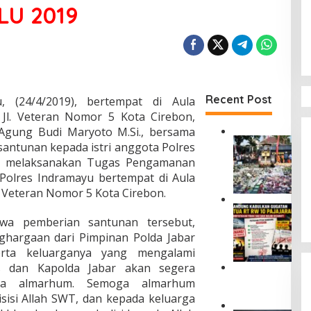
LU 2019
Recent Post
, (24/4/2019), bertempat di Aula
 Jl. Veteran Nomor 5 Kota Cirebon,
. Agung Budi Maryoto M.Si., bersama
B
antunan kepada istri anggota Polres
a
m melaksanakan Tugas Pengamanan
r
Polres Indramayu bertempat di Aula
a
l. Veteran Nomor 5 Kota Cirebon.
n
g
P
B
wa pemberian santunan tersebut,
T
u
U
ghargaan dari Pimpinan Polda Jabar
k
N
erta keluarganya yang mengalami
t
B
 dan Kapolda Jabar akan segera
i
a
K
K
ga almarhum. Semoga almarhum
n
o
e
isisi Allah SWT, dan kepada keluarga
d
m
j
u