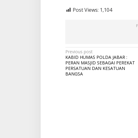
)
M
Post Views:
1,104
A
S
H
A
D
I
,
Y
P
Previous post
A
KABID HUMAS POLDA JABAR :
o
N
PERAN MASJID SEBAGAI PEREKAT
G
s
PERSATUAN DAN KESATUAN
G
BANGSA
t
U
G
n
U
a
R
D
v
A
i
L
A
g
M
T
a
U