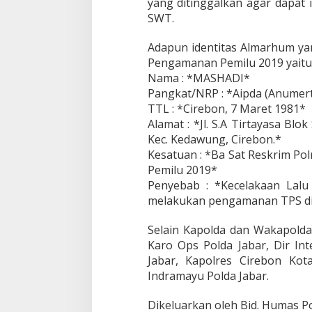
A
yang ditinggalkan agar dapat i
D
SWT.
A
K
Adapun identitas Almarhum y
E
Pengamanan Pemilu 2019 yaitu 
L
U
Nama : *MASHADI*
A
Pangkat/NRP : *Aipda (Anumert
R
TTL : *Cirebon, 7 Maret 1981*
G
Alamat : *Jl. S.A Tirtayasa Blo
A
Kec. Kedawung, Cirebon.*
A
I
Kesatuan : *Ba Sat Reskrim Po
P
Pemilu 2019*
D
Penyebab : *Kecelakaan Lalu
A
melakukan pengamanan TPS di
(
A
N
Selain Kapolda dan Wakapolda,
U
Karo Ops Polda Jabar, Dir Int
M
Jabar, Kapolres Cirebon Kot
E
Indramayu Polda Jabar.
R
T
A
Dikeluarkan oleh Bid. Humas Po