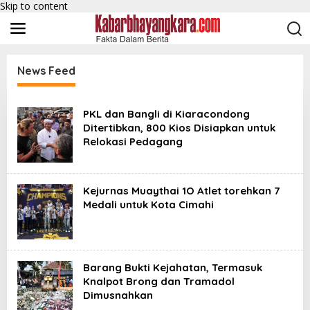
Skip to content
News Feed
K
a
PKL dan Bangli di Kiaracondong
b
Ditertibkan, 800 Kios Disiapkan untuk
a
Relokasi Pedagang
r
B
h
a
y
Kejurnas Muaythai 1O Atlet torehkan 7
a
Medali untuk Kota Cimahi
n
g
k
a
r
Barang Bukti Kejahatan, Termasuk
a
Knalpot Brong dan Tramadol
Dimusnahkan