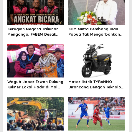
g
a
t
i
Kerugian Negara Triliunan
KDM Minta Pembangunan
Menganga, FABEM Desak
Papua Tak Mengorbankan
o
Kejagung Selidiki Yayasan
Alam dan Budaya
n
Afiliasi Tersangka MBG
Wagub Jabar Erwan Dukung
Motor listrik TYRANNO
Kuliner Lokal Hadir di Mal
Dirancang Dengan Teknologi
Modern
Sangat Canggih dan Keren