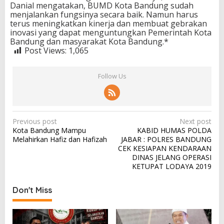
Danial mengatakan, BUMD Kota Bandung sudah
menjalankan fungsinya secara baik. Namun harus
terus meningkatkan kinerja dan membuat gebrakan
inovasi yang dapat menguntungkan Pemerintah Kota
Bandung dan masyarakat Kota Bandung.*
Post Views:
1,065
Follow Us
P
Previous post
Next post
Kota Bandung Mampu
KABID HUMAS POLDA
o
Melahirkan Hafiz dan Hafizah
JABAR : POLRES BANDUNG
s
CEK KESIAPAN KENDARAAN
DINAS JELANG OPERASI
t
KETUPAT LODAYA 2019
n
a
Don't Miss
v
i