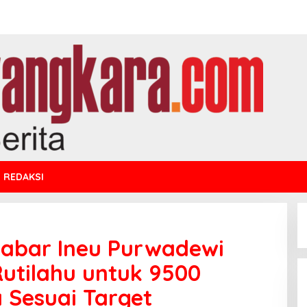
REDAKSI
Jabar Ineu Purwadewi
utilahu untuk 9500
 Sesuai Target