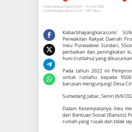
u
Kabarbhayangkara.com
9 June 2022
a
Kabarbhayangkara.com
639 Views
D
P
R
D
Kabarbhayangkara.com/ 
J
Perwakilan Rakyat Daerah Prov
a
Ineu Purwadewi Sundari, SSo
b
perbaikan dan peningkatan ku
a
huni (rutilahu) yang dikucurka
r
I
n
Pada tahun 2022 ini Pempro
e
untuk rutilahu kepada 9500
u
barusan mengunjungi Desa Cint
P
u
r
Sumedang Jabar, Senin (6/6/202
w
a
Dalam Kesempatanya ineu men
d
dari Bantuan Sosial (Bansos) P
e
rumah yang rusak dan tidak lay
w
i