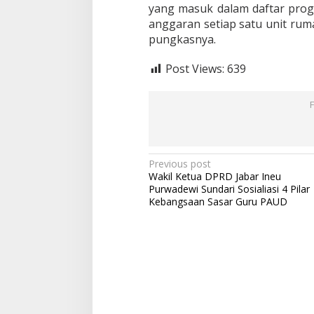
t
yang masuk dalam daftar prog
u
anggaran setiap satu unit ruma
k
pungkasnya.
9
5
0
Post Views:
639
0
W
a
r
g
a
R
P
Previous post
e
Wakil Ketua DPRD Jabar Ineu
a
o
Purwadewi Sundari Sosialiasi 4 Pilar
l
s
Kebangsaan Sasar Guru PAUD
i
s
t
a
n
s
i
a
n
y
v
a
i
S