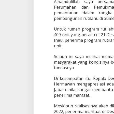
P
Alhamdulillah saya bersam
a
Perumahan dan Pemukiman
s
pemantauan dalam rangka p
t
pembangunan rutilahu di Sum
i
k
a
Untuk rumah program rutila
n
400 unit yang berada di 21 Desa
P
Ineu, penerima program rutilah
r
unit.
o
g
r
Sejauh ini saya melihat mem
a
masyarakat yang kondisinya b
m
tandasnya.
R
u
Di kesempatan itu, Kepala Des
t
i
Hermawan mengapresiasi ada
l
Jabar dinilai sangat membant
a
penerima manfaat.
h
u
Meskipun realisasinya akan d
u
n
2022, penerima manfaat di Desa