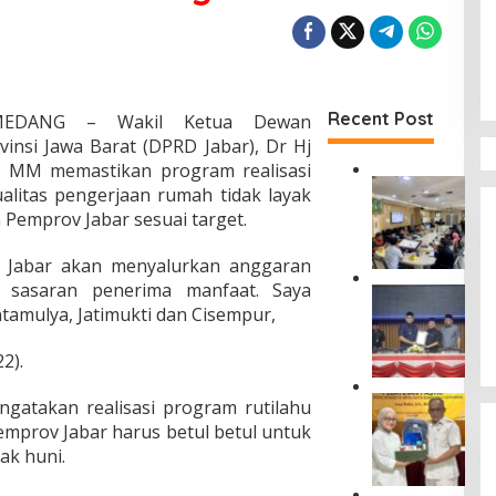
Recent Post
SUMEDANG – Wakil Ketua Dewan
insi Jawa Barat (DPRD Jabar), Dr Hj
s MM memastikan program realisasi
K
alitas pengerjaan rumah tidak layak
o
n Pemprov Jabar sesuai target.
m
i
v Jabar akan menyalurkan anggaran
s
i
 sasaran penerima manfaat. Saya
U
I
amulya, Jatimukti dan Cisempur,
s
V
u
D
l
2).
P
a
R
n
A
gatakan realisasi program rutilahu
D
R
s
K
emprov Jabar harus betul betul untuk
a
e
o
ak huni.
p
p
t
e
R
a
r