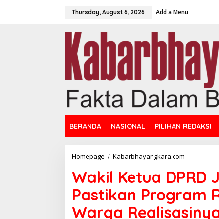
S
Add a Menu
k
Thursday, August 6, 2026
i
p
t
o
c
o
n
t
e
n
t
BERANDA
NASIONAL
PILIHAN REDAKSI
Homepage
/
Kabarbhayangkara.com
W
a
Wakil Ketua DPRD 
k
i
Pastikan Program R
l
K
Warga Realisasinya
e
t