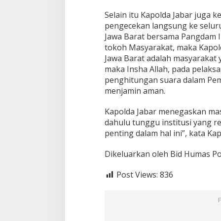
K
A
Selain itu Kapolda Jabar juga 
N
pengecekan langsung ke selur
P
Jawa Barat bersama Pangdam II
E
M
tokoh Masyarakat, maka Kapol
I
Jawa Barat adalah masyarakat y
L
maka Insha Allah, pada pelak
U
penghitungan suara dalam Pemi
2
0
menjamin aman.
1
9
Kapolda Jabar menegaskan masy
D
dahulu tunggu institusi yang r
I
penting dalam hal ini”, kata Kap
P
R
O
Dikeluarkan oleh Bid Humas Po
V
I
Post Views:
836
N
S
I
J
A