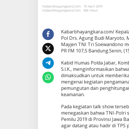
I
Kabarbhayangkara.com
15 April 2019
S
Kabarbhayangkara.com
836 Views
I
A
P
M
Kabarbhayangkar
a.com/ Kepala
E
Pol Drs. Agung Budi Maryoto, M
N
Mayjen TNI Tri Soewandono me
G
PR FM 107,5 Bandung.Senin, (15
A
W
A
Kabid Humas Polda Jabar, Kom
L
S.I.K., menginformasikan bahwa
D
dimaksudkan untuk memberika
A
mengenai kegiatan pengamana
N
pemungutan dan penghitungan
M
E
keamanan.
N
G
Pada kegiatan talk show terseb
A
menegaskan bahwa TNI-Polri 
M
Pemilu 2019 di Provinsi Jawa 
A
N
agar datang atau hadir di TPS p