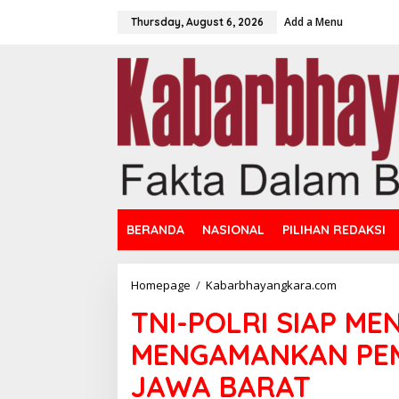
S
Add a Menu
k
Thursday, August 6, 2026
i
p
t
o
c
o
n
t
e
n
t
BERANDA
NASIONAL
PILIHAN REDAKSI
Homepage
/
Kabarbhayangkara.com
T
N
TNI-POLRI SIAP M
I
-
MENGAMANKAN PEMI
P
O
JAWA BARAT
L
R