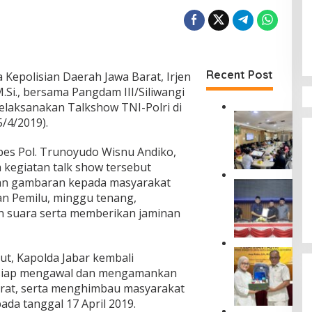
Recent Post
 Kepolisian Daerah Jawa Barat, Irjen
.Si., bersama Pangdam III/Siliwangi
laksanakan Talkshow TNI-Polri di
K
/4/2019).
o
m
bes Pol. Trunoyudo Wisnu Andiko,
i
 kegiatan talk show tersebut
s
i
n gambaran kepada masyarakat
U
I
n Pemilu, minggu tenang,
s
V
u
 suara serta memberikan jaminan
D
l
P
a
R
n
A
D
ut, Kapolda Jabar kembali
R
s
K
siap mengawal dan mengamankan
a
e
o
p
Barat, serta menghimbau masyarakat
p
t
e
ada tanggal 17 April 2019.
R
a
r