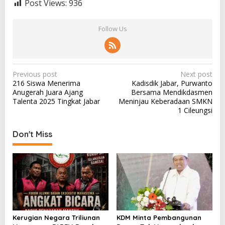
Post Views:
936
Follow Us
P
Previous post
Next post
216 Siswa Menerima
Kadisdik Jabar, Purwanto
o
Anugerah Juara Ajang
Bersama Mendikdasmen
s
Talenta 2025 Tingkat Jabar
Meninjau Keberadaan SMKN
1 Cileungsi
t
n
Don't Miss
a
v
i
g
a
t
Kerugian Negara Triliunan
KDM Minta Pembangunan