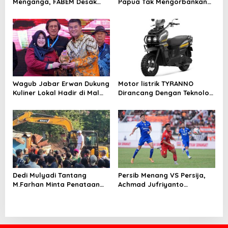
i
Menganga, FABEM Desak
Papua Tak Mengorbankan
Kejagung Selidiki Yayasan
Alam dan Budaya
o
Afiliasi Tersangka MBG
n
Wagub Jabar Erwan Dukung
Motor listrik TYRANNO
Kuliner Lokal Hadir di Mal
Dirancang Dengan Teknologi
Modern
Sangat Canggih dan Keren
Dedi Mulyadi Tantang
Persib Menang VS Persija,
M.Farhan Minta Penataan
Achmad Jufriyanto
PKL Cicadas Bandung
Tegaskan Mental Juara Jadi
Dilanjutkan
Pembeda