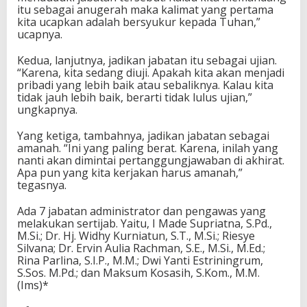
itu sebagai anugerah maka kalimat yang pertama
kita ucapkan adalah bersyukur kepada Tuhan,”
ucapnya.
Kedua, lanjutnya, jadikan jabatan itu sebagai ujian.
“Karena, kita sedang diuji. Apakah kita akan menjadi
pribadi yang lebih baik atau sebaliknya. Kalau kita
tidak jauh lebih baik, berarti tidak lulus ujian,”
ungkapnya.
Yang ketiga, tambahnya, jadikan jabatan sebagai
amanah. “Ini yang paling berat. Karena, inilah yang
nanti akan dimintai pertanggungjawaban di akhirat.
Apa pun yang kita kerjakan harus amanah,”
tegasnya.
Ada 7 jabatan administrator dan pengawas yang
melakukan sertijab. Yaitu, I Made Supriatna, S.Pd.,
M.Si.; Dr. Hj. Widhy Kurniatun, S.T., M.Si.; Riesye
Silvana; Dr. Ervin Aulia Rachman, S.E., M.Si., M.Ed.;
Rina Parlina, S.I.P., M.M.; Dwi Yanti Estriningrum,
S.Sos. M.Pd.; dan Maksum Kosasih, S.Kom., M.M.
(Ims)*