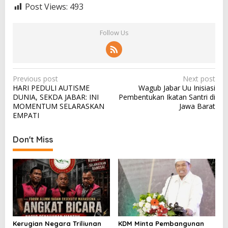
Post Views:
493
Follow Us
P
Previous post
Next post
HARI PEDULI AUTISME
Wagub Jabar Uu Inisiasi
o
DUNIA, SEKDA JABAR: INI
Pembentukan Ikatan Santri di
s
MOMENTUM SELARASKAN
Jawa Barat
EMPATI
t
n
Don't Miss
a
v
i
g
a
t
Kerugian Negara Triliunan
KDM Minta Pembangunan