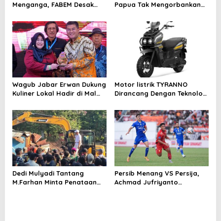
i
Menganga, FABEM Desak
Papua Tak Mengorbankan
Kejagung Selidiki Yayasan
Alam dan Budaya
o
Afiliasi Tersangka MBG
n
Wagub Jabar Erwan Dukung
Motor listrik TYRANNO
Kuliner Lokal Hadir di Mal
Dirancang Dengan Teknologi
Modern
Sangat Canggih dan Keren
Dedi Mulyadi Tantang
Persib Menang VS Persija,
M.Farhan Minta Penataan
Achmad Jufriyanto
PKL Cicadas Bandung
Tegaskan Mental Juara Jadi
Dilanjutkan
Pembeda