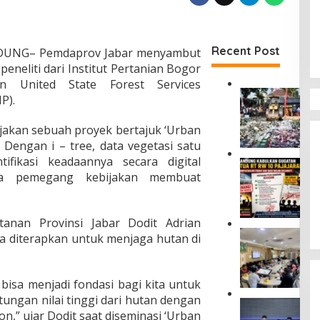
Recent Post
DUNG– Pemdaprov Jabar menyambut
t peneliti dari Institut Pertanian Bogor
n United State Forest Services
B
P).
a
r
jakan sebuah proyek bertajuk ‘Urban
a
. Dengan i – tree, data vegetasi satu
n
g
ifikasi keadaannya secara digital
P
B
a pemegang kebijakan membuat
T
u
U
k
N
t
B
anan Provinsi Jabar Dodit Adrian
i
a
K
K
sa diterapkan untuk menjaga hutan di
n
o
e
d
m
j
u
i
a
n
 bisa menjadi fondasi bagi kita untuk
s
h
g
ngan nilai tinggi dari hutan dengan
i
a
U
K
I
t
on,” ujar Dodit saat diseminasi ‘Urban
s
a