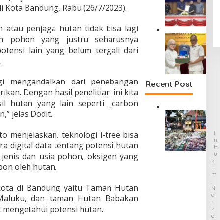
V
a
 di Kota Bandung, Rabu (26/7/2023).
u
b
D
n
l
u
P
,
a
l
 atau penjaga hutan tidak bisa lagi
R
T
n
k
A
an pohon yang justru seharusnya
D
e
R
a
s
K
r
 potensi lain yang belum tergali dari
a
n
e
o
m
.
p
G
p
t
a
e
u
R
a
s
r
g
agi mengandalkan dari penebangan
o
B
Recent Post
u
d
a
b
kan. Dengan hasil penelitian ini kita
a
k
a
t
i
n
K
l hutan yang lain seperti _carbon
P
a
n
d
n
,” jelas Dodit.
e
B
n
B
u
a
r
a
S
e
n
l
t
r
e
to menjelaskan, teknologi i-tree bisa
I
r
g
p
a
a
N
n
k
a digital data tentang potensi hutan
D
o
H
n
n
g
o
o
U
t
 jenis dan usia pohon, oksigen yang
g
g
k
K
m
r
B
bon oleh hutan.
g
B
e
U
i
o
r
M
u
u
t
t
n
o
,
n
k
a
n kota di Bandung yaitu Taman Hutan
m
N
g
n
g
t
P
A
e
Maluku, dan taman Hutan Babakan
P
g
j
R
i
e
n
e
d
pat mengetahui potensi hutan.
K
a
K
m
T
r
O
a
w
e