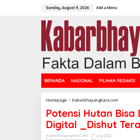
S
Add a Menu
k
Sunday, August 9, 2026
i
p
t
o
c
o
n
t
e
n
t
BERANDA
NASIONAL
PILIHAN REDAKSI
Homepage
/
Kabarbhayangkara.com
P
o
Potensi Hutan Bisa 
t
e
Digital _Dishut Tera
n
s
i
Kabarbhayangkara.com
27 July 2023
H