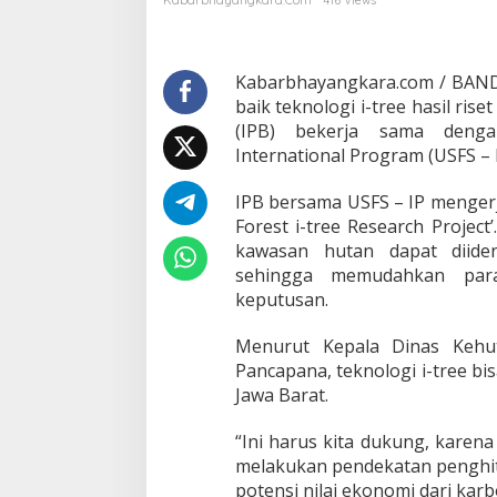
Kabarbhayangkara.com
416 Views
u
t
a
n
Kabarbhayangkara.com / BAN
B
baik teknologi i-tree hasil rise
i
(IPB) bekerja sama denga
s
International Program (USFS – I
a
D
i
IPB bersama USFS – IP menger
i
Forest i-tree Research Project’
d
kawasan hutan dapat diident
e
sehingga memudahkan par
n
keputusan.
t
i
f
Menurut Kepala Dinas Kehut
i
Pancapana, teknologi i-tree bi
k
Jawa Barat.
a
s
i
“Ini harus kita dukung, karena
S
melakukan pendekatan penghitu
e
potensi nilai ekonomi dari karb