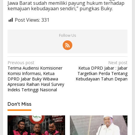
Jawa Barat sudah memiliki payung hukum terhadap
kemajuan kebudayaan sendiri,” pungkas Buky.
Post Views:
331
Follow Us
P
Previous post
Next post
Terima Audiensi Komisioner
Ketua DPRD Jabar : Jabar
o
Komisi Informasi, Ketua
Targetkan Perda Tentang
s
DPRD Jabar Buky Wibawa
Kebudayaan Tahun Depan
Apresiasi Raihan Hasil Survey
t
Indeks Tertinggi Nasional
n
a
Don't Miss
v
i
g