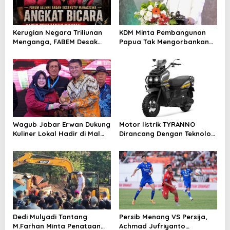
a
t
i
Kerugian Negara Triliunan
KDM Minta Pembangunan
Menganga, FABEM Desak
Papua Tak Mengorbankan
o
Kejagung Selidiki Yayasan
Alam dan Budaya
n
Afiliasi Tersangka MBG
Wagub Jabar Erwan Dukung
Motor listrik TYRANNO
Kuliner Lokal Hadir di Mal
Dirancang Dengan Teknologi
Modern
Sangat Canggih dan Keren
Dedi Mulyadi Tantang
Persib Menang VS Persija,
M.Farhan Minta Penataan
Achmad Jufriyanto