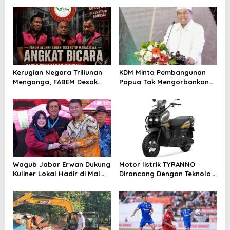
i
g
a
t
i
Kerugian Negara Triliunan
KDM Minta Pembangunan
o
Menganga, FABEM Desak
Papua Tak Mengorbankan
n
Kejagung Selidiki Yayasan
Alam dan Budaya
Afiliasi Tersangka MBG
Wagub Jabar Erwan Dukung
Motor listrik TYRANNO
Kuliner Lokal Hadir di Mal
Dirancang Dengan Teknologi
Modern
Sangat Canggih dan Keren