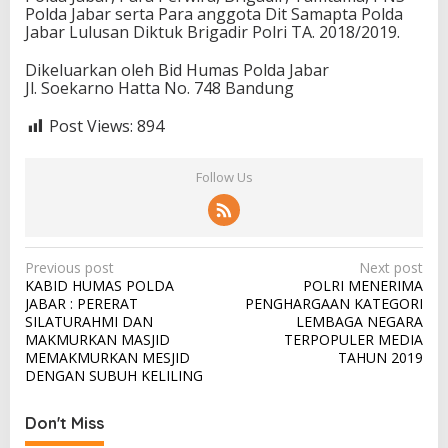
Polda Jabar serta Para anggota Dit Samapta Polda
Jabar Lulusan Diktuk Brigadir Polri TA. 2018/2019.
Dikeluarkan oleh Bid Humas Polda Jabar
Jl. Soekarno Hatta No. 748 Bandung
Post Views:
894
Follow Us
P
Previous post
Next post
KABID HUMAS POLDA
POLRI MENERIMA
o
JABAR : PERERAT
PENGHARGAAN KATEGORI
s
SILATURAHMI DAN
LEMBAGA NEGARA
MAKMURKAN MASJID
TERPOPULER MEDIA
t
MEMAKMURKAN MESJID
TAHUN 2019
n
DENGAN SUBUH KELILING
a
Don't Miss
v