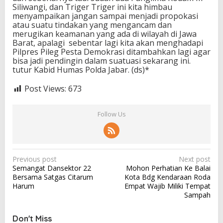
Siliwangi, dan Triger Triger ini kita himbau
menyampaikan jangan sampai menjadi propokasi
atau suatu tindakan yang mengancam dan
merugikan keamanan yang ada di wilayah di Jawa
Barat, apalagi sebentar lagi kita akan menghadapi
Pilpres Pileg Pesta Demokrasi ditambahkan lagi agar
bisa jadi pendingin dalam suatuasi sekarang ini.
tutur Kabid Humas Polda Jabar. (ds)*
Post Views:
673
Follow Us
P
Previous post
Next post
Semangat Dansektor 22
Mohon Perhatian Ke Balai
o
Bersama Satgas Citarum
Kota Bdg Kendaraan Roda
s
Harum
Empat Wajib Miliki Tempat
Sampah
t
n
Don't Miss