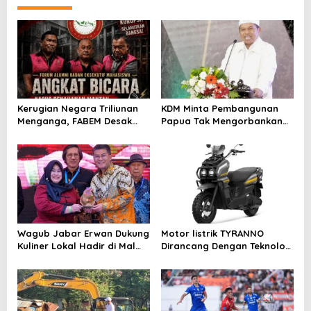
a
v
i
g
a
t
Kerugian Negara Triliunan
KDM Minta Pembangunan
i
Menganga, FABEM Desak
Papua Tak Mengorbankan
Kejagung Selidiki Yayasan
Alam dan Budaya
o
Afiliasi Tersangka MBG
n
Wagub Jabar Erwan Dukung
Motor listrik TYRANNO
Kuliner Lokal Hadir di Mal
Dirancang Dengan Teknologi
Modern
Sangat Canggih dan Keren