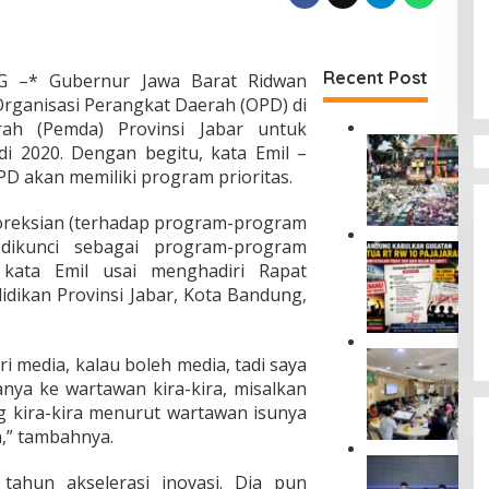
Recent Post
 –* Gubernur Jawa Barat Ridwan
rganisasi Perangkat Daerah (OPD) di
ah (Pemda) Provinsi Jabar untuk
B
 2020. Dengan begitu, kata Emil –
a
D akan memiliki program prioritas.
r
a
oreksian (terhadap program-program
n
g
dikunci sebagai program-program
P
B
 kata Emil usai menghadiri Rapat
T
u
U
idikan Provinsi Jabar, Kota Bandung,
k
N
t
B
i
a
K
K
i media, kalau boleh media, tadi saya
n
o
e
anya ke wartawan kira-kira, misalkan
d
m
j
u
g kira-kira menurut wartawan isunya
i
a
n
h,” tambahnya.
s
h
g
i
a
U
K
I
t
tahun akselerasi inovasi. Dia pun
s
a