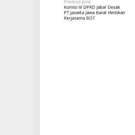
P
Previous post
Komisi III DPRD Jabar Desak
o
PT.Jaswita Jawa Barat Hentikan
s
Kerjasama BOT
t
n
a
v
i
g
a
t
i
o
n