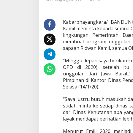
Kabarbhayangkara.com
624 Views
J
a
b
a
Kabarbhayangkara/ BANDUNG
r
Kamil meminta kepada semua O
M
lingkungan Pemerintah Daer
i
membuat program unggulan di
n
sapaan Ridwan Kamil, semua OP
t
a
S
“Minggu depan saya berikan k
e
OPD di 2020), setelah itu 
m
unggulan dari Jawa Barat,”
u
Pimpinan di Kantor Dinas Pend
a
O
Selasa (14/1/20).
P
D
“Saya justru butuh masukan dar
P
sudah minta ke setiap dinas t
u
dari Dinas Kehutanan apa yan
n
y
layak mendapat perhatian lebi
a
P
Menurut Emil, 2020 menjadi 