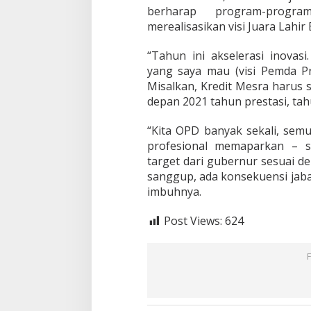
r
berharap program-pro
o
merealisasikan visi Juara Lahir 
g
r
a
“Tahun ini akselerasi inovasi
m
yang saya mau (visi Pemda Pr
U
Misalkan, Kredit Mesra harus s
n
depan 2021 tahun prestasi, ta
g
g
u
“Kita OPD banyak sekali, sem
l
profesional memaparkan – 
a
target dari gubernur sesuai d
n
sanggup, ada konsekuensi jabat
p
a
imbuhnya.
d
a
Post Views:
624
2
0
2
0