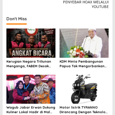
n
PENYEBAR HOAX MELALUI
YOUTUBE
a
v
Don't Miss
i
g
a
t
i
o
Kerugian Negara Triliunan
KDM Minta Pembangunan
n
Menganga, FABEM Desak
Papua Tak Mengorbankan
Kejagung Selidiki Yayasan
Alam dan Budaya
Afiliasi Tersangka MBG
Wagub Jabar Erwan Dukung
Motor listrik TYRANNO
Kuliner Lokal Hadir di Mal
Dirancang Dengan Teknologi