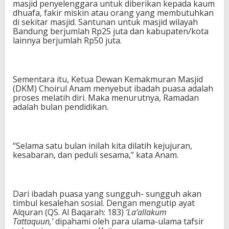
masjid penyelenggara untuk diberikan kepada kaum
dhuafa, fakir miskin atau orang yang membutuhkan
di sekitar masjid. Santunan untuk masjid wilayah
Bandung berjumlah Rp25 juta dan kabupaten/kota
lainnya berjumlah Rp50 juta.
Sementara itu, Ketua Dewan Kemakmuran Masjid
(DKM) Choirul Anam menyebut ibadah puasa adalah
proses melatih diri. Maka menurutnya, Ramadan
adalah bulan pendidikan.
“Selama satu bulan inilah kita dilatih kejujuran,
kesabaran, dan peduli sesama,” kata Anam.
Dari ibadah puasa yang sungguh- sungguh akan
timbul kesalehan sosial. Dengan mengutip ayat
Alquran (QS. Al Baqarah: 183)
‘La’allakum
Tattaquun,’
dipahami oleh para ulama-ulama tafsir