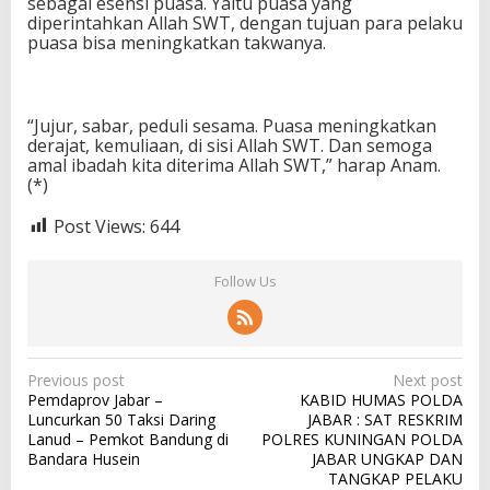
sebagai esensi puasa. Yaitu puasa yang
diperintahkan Allah SWT, dengan tujuan para pelaku
puasa bisa meningkatkan takwanya.
“Jujur, sabar, peduli sesama. Puasa meningkatkan
derajat, kemuliaan, di sisi Allah SWT. Dan semoga
amal ibadah kita diterima Allah SWT,” harap Anam.
(*)
Post Views:
644
Follow Us
P
Previous post
Next post
Pemdaprov Jabar –
KABID HUMAS POLDA
o
Luncurkan 50 Taksi Daring
JABAR : SAT RESKRIM
s
Lanud – Pemkot Bandung di
POLRES KUNINGAN POLDA
Bandara Husein
JABAR UNGKAP DAN
t
TANGKAP PELAKU