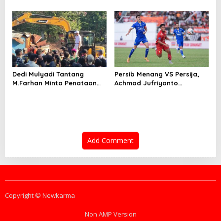
Modern
Sangat Canggih dan Keren
Dedi Mulyadi Tantang
Persib Menang VS Persija,
M.Farhan Minta Penataan
Achmad Jufriyanto
PKL Cicadas Bandung
Tegaskan Mental Juara Jadi
Dilanjutkan
Pembeda
Add Comment
Copyright © Newkarma
Non AMP Version