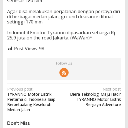
sebesar 180 Nm.
Agar bisa melakukan perjalanan dengan percaya diri
di berbagai medan jalan, ground clearance dibuat
setinggi 170 mm.
Indomobil Emotor Tyranno dipasarkan seharga Rp
25,9 juta on the road Jakarta. (WaWan)*
Post Views:
98
Follow Us
P
Previous post
Next post
TYRANNO Motor Listrik
Diera Teknologi Maju Hadir
o
Pertama di Indonesia Siap
TYRANNO Motor Listrik
s
Berpetualang Keseluruh
Bergaya Adventure
Medan Jalan
t
n
Don't Miss