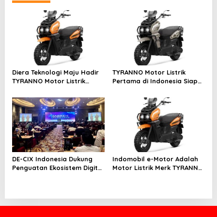
a
v
i
g
a
t
Diera Teknologi Maju Hadir
TYRANNO Motor Listrik
i
TYRANNO Motor Listrik
Pertama di Indonesia Siap
Bergaya Adventure
Berpetualang Keseluruh
o
Medan Jalan
n
DE-CIX Indonesia Dukung
Indomobil e-Motor Adalah
Penguatan Ekosistem Digital
Motor Listrik Merk TYRANNO
di Jabrix Expo 3.0 dalam
Motor Canggih Dengan
Rakerwil APJII Jawa Barat
Harga Terjangkau
2026