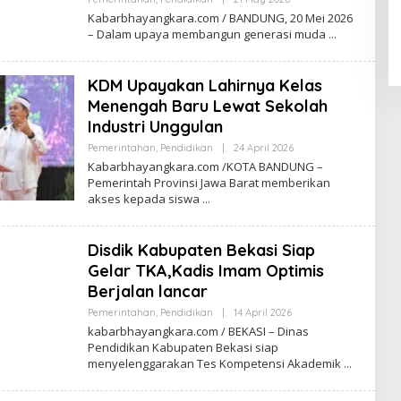
A
Y
R
Kabarbhayangkara.com / BANDUNG, 20 Mei 2026
K
A
– Dalam upaya membangun generasi muda
A
.
B
C
A
O
R
M
KDM Upayakan Lahirnya Kelas
B
H
Menengah Baru Lewat Sekolah
A
Industri Unggulan
Y
A
Pemerintahan
,
Pendidikan
|
24 April 2026
B
N
Y
G
Kabarbhayangkara.com /KOTA BANDUNG –
K
K
Pemerintah Provinsi Jawa Barat memberikan
A
A
akses kepada siswa
B
R
A
A
R
.
B
C
Disdik Kabupaten Bekasi Siap
H
O
A
M
Gelar TKA,Kadis Imam Optimis
Y
A
Berjalan lancar
N
G
Pemerintahan
,
Pendidikan
|
14 April 2026
B
K
Y
kabarbhayangkara.com / BEKASI – Dinas
A
K
Pendidikan Kabupaten Bekasi siap
R
A
A
menyelenggarakan Tes Kompetensi Akademik
B
.
A
C
R
O
B