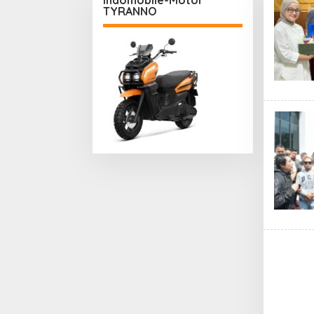
indomobile-Motor
TYRANNO