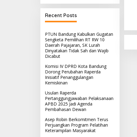
K
B
P
In
Recent Posts
I
K
PTUN Bandung Kabulkan Gugatan
Sengketa Pemilihan RT RW 10
Daerah Pajajaran, SK Lurah
Dinyatakan Tidak Sah dan Wajib
Dicabut
Komisi IV DPRD Kota Bandung
Dorong Perubahan Raperda
Inisiatif Penanggulangan
Kemiskinan
Usulan Raperda
Pertanggungjawaban Pelaksanaan
APBD 2025 Jadi Agenda
Pembahasan Dewan
Asep Robin Berkomitmen Terus
Perjuangkan Program Pelatihan
Keterampilan Masyarakat