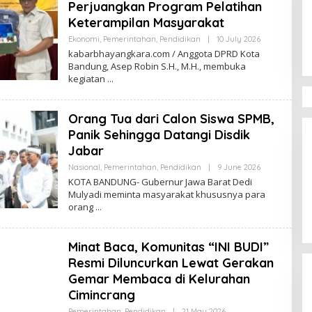
Perjuangkan Program Pelatihan
Keterampilan Masyarakat
Ekonomi
,
Pemerintahan
,
Pendidikan
|
10 July 2026
B
Y
kabarbhayangkara.com / Anggota DPRD Kota
K
Bandung, Asep Robin S.H., M.H., membuka
A
kegiatan
B
A
R
B
Orang Tua dari Calon Siswa SPMB,
H
A
Panik Sehingga Datangi Disdik
Y
A
Jabar
N
G
Nasional
,
Pemerintahan
,
Pendidikan
|
9 June 2026
B
K
Y
KOTA BANDUNG- Gubernur Jawa Barat Dedi
A
K
Mulyadi meminta masyarakat khususnya para
R
A
A
orang
B
.
A
C
R
O
B
Minat Baca, Komunitas “INI BUDI”
M
H
A
Resmi Diluncurkan Lewat Gerakan
Y
A
Gemar Membaca di Kelurahan
N
Cimincrang
G
K
Pemerintahan
,
Pendidikan
|
21 May 2026
B