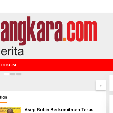
n Siswa SPMB, Panik
sdik Jabar
21
REDAKSI
 Raperda
Asep Robin Berkomitmen
W
nggungjawaban
Terus Perjuangkan
K
anaan APBD 2025
Program Pelatihan
S
»
genda Pembahasan
Keterampilan Masyarakat
N
T
ikan
Asep Robin Berkomitmen Terus