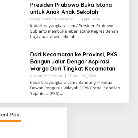
Presiden Prabowo Buka Istana
M
H
A
untuk Anak-Anak Sekolah
Y
A
Pemerintahan
,
Pendidikan
|
11 April 2026
B
N
Y
kabarbhayangkara.com / Presiden Prabowo
G
K
K
Subianto membuka lebar Istana Kepresidenan
A
A
bagi anak-anak sekolah
B
R
A
A
R
.
B
C
Dari Kecamatan ke Provinsi, PKS
H
O
A
Bangun Jalur Dengar Aspirasi
M
Y
A
Warga Dari Tingkat Kecamatan
N
G
Hukum
,
Pendidikan
|
30 January 2026
B
K
Y
kabarbhayangkara.com / Bandung — Ketua
A
K
Dewan Pengurus Wilayah (DPW) Partai Keadilan
R
A
A
Sejahtera (PKS)
B
.
A
C
R
O
B
M
H
ent Post
A
Y
A
N
G
K