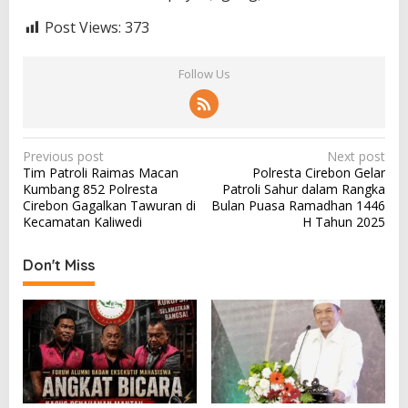
Post Views:
373
Follow Us
P
Previous post
Next post
Tim Patroli Raimas Macan
Polresta Cirebon Gelar
o
Kumbang 852 Polresta
Patroli Sahur dalam Rangka
s
Cirebon Gagalkan Tawuran di
Bulan Puasa Ramadhan 1446
Kecamatan Kaliwedi
H Tahun 2025
t
n
Don't Miss
a
v
i
g
a