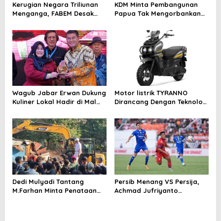
t
Kerugian Negara Triliunan
KDM Minta Pembangunan
i
Menganga, FABEM Desak
Papua Tak Mengorbankan
Kejagung Selidiki Yayasan
Alam dan Budaya
o
Afiliasi Tersangka MBG
n
Wagub Jabar Erwan Dukung
Motor listrik TYRANNO
Kuliner Lokal Hadir di Mal
Dirancang Dengan Teknologi
Modern
Sangat Canggih dan Keren
Dedi Mulyadi Tantang
Persib Menang VS Persija,
M.Farhan Minta Penataan
Achmad Jufriyanto
PKL Cicadas Bandung
Tegaskan Mental Juara Jadi
Dilanjutkan
Pembeda