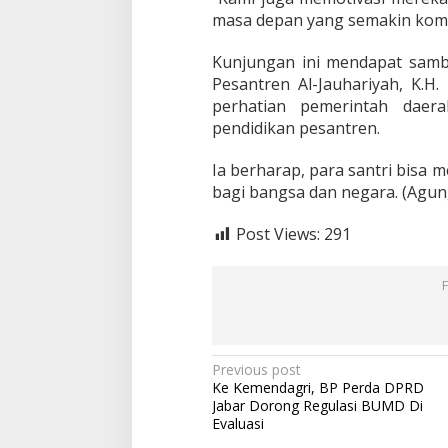
g
masa depan yang semakin kom
i
P
o
Kunjungan ini mendapat sam
n
Pesantren Al-Jauhariyah, K.H
p
perhatian pemerintah daera
e
pendidikan pesantren.
s
A
l
Ia berharap, para santri bisa
-
bagi bangsa dan negara. (Agun
J
u
Post Views:
291
h
a
r
i
y
a
h
P
Previous post
Ke Kemendagri, BP Perda DPRD
o
Jabar Dorong Regulasi BUMD Di
s
Evaluasi