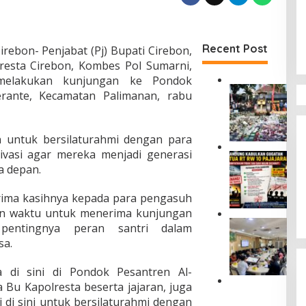
Recent Post
rebon- Penjabat (Pj) Bupati Cirebon,
resta Cirebon, Kombes Pol Sumarni,
 melakukan kunjungan ke Pondok
B
lerante, Kecamatan Palimanan, rabu
a
r
a
n untuk bersilaturahmi dengan para
n
g
ivasi agar mereka menjadi generasi
P
B
a depan.
T
u
U
k
N
ima kasihnya kepada para pengasuh
t
B
an waktu untuk menerima kunjungan
i
a
K
K
pentingnya peran santri dalam
n
o
e
a.
d
m
j
u
i
a
n
a di sini di Pondok Pesantren Al-
s
h
g
 Bu Kapolresta beserta jajaran, juga
i
a
U
K
I
t
i di sini untuk bersilaturahmi dengan
s
a