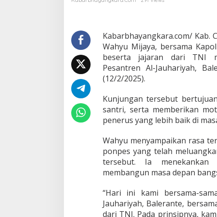
Kabarbhayangkara.com
291 Views
o
t
i
v
Kabarbhayangkara.com/ Kab. Ci
a
Wahyu Mijaya, bersama Kapol
s
beserta jajaran dari TNI
i
Pesantren Al-Jauhariyah, Ba
K
(12/2/2025).
e
p
a
Kunjungan tersebut bertujua
d
santri, serta memberikan mot
a
penerus yang lebih baik di mas
P
a
r
Wahyu menyampaikan rasa ter
a
ponpes yang telah meluangk
S
tersebut. Ia menekankan 
a
membangun masa depan bangs
n
t
r
“Hari ini kami bersama-sam
i
Jauhariyah, Balerante, bersama
,
dari TNI. Pada prinsipnya, kam