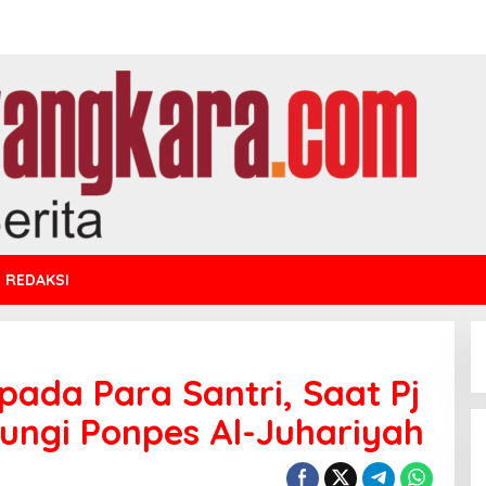
REDAKSI
pada Para Santri, Saat Pj
jungi Ponpes Al-Juhariyah