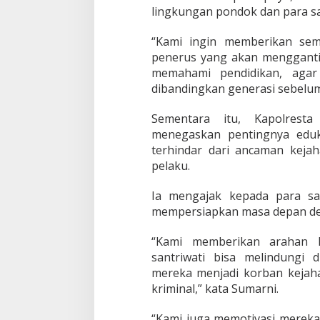
S
lingkungan pondok dan para san
a
a
t
“Kami ingin memberikan sem
P
penerus yang akan mengganti
j
memahami pendidikan, agar 
B
dibandingkan generasi sebelum
u
p
a
Sementara itu, Kapolrest
t
menegaskan pentingnya eduk
i
terhindar dari ancaman keja
C
pelaku.
i
r
e
Ia mengajak kepada para sa
b
mempersiapkan masa depan de
o
n
“Kami memberikan arahan k
K
santriwati bisa melindungi 
u
n
mereka menjadi korban kejahat
j
kriminal,” kata Sumarni.
u
n
“Kami juga memotivasi mereka