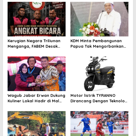
a
t
i
o
n
Kerugian Negara Triliunan
KDM Minta Pembangunan
Menganga, FABEM Desak
Papua Tak Mengorbankan
Kejagung Selidiki Yayasan
Alam dan Budaya
Afiliasi Tersangka MBG
Wagub Jabar Erwan Dukung
Motor listrik TYRANNO
Kuliner Lokal Hadir di Mal
Dirancang Dengan Teknologi
Modern
Sangat Canggih dan Keren