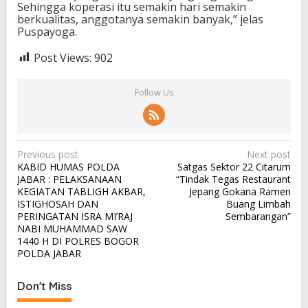
Sehingga koperasi itu semakin hari semakin
berkualitas, anggotanya semakin banyak,” jelas
Puspayoga.
Post Views:
902
Follow Us
P
Previous post
Next post
KABID HUMAS POLDA
Satgas Sektor 22 Citarum
o
JABAR : PELAKSANAAN
“Tindak Tegas Restaurant
s
KEGIATAN TABLIGH AKBAR,
Jepang Gokana Ramen
ISTIGHOSAH DAN
Buang Limbah
t
PERINGATAN ISRA MI’RAJ
Sembarangan”
n
NABI MUHAMMAD SAW
1440 H DI POLRES BOGOR
a
POLDA JABAR
v
i
Don't Miss
g