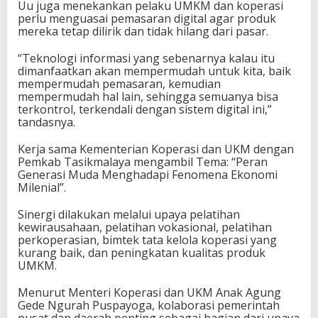
Uu juga menekankan pelaku UMKM dan koperasi
perlu menguasai pemasaran digital agar produk
mereka tetap dilirik dan tidak hilang dari pasar.
“Teknologi informasi yang sebenarnya kalau itu
dimanfaatkan akan mempermudah untuk kita, baik
mempermudah pemasaran, kemudian
mempermudah hal lain, sehingga semuanya bisa
terkontrol, terkendali dengan sistem digital ini,”
tandasnya.
Kerja sama Kementerian Koperasi dan UKM dengan
Pemkab Tasikmalaya mengambil Tema: “Peran
Generasi Muda Menghadapi Fenomena Ekonomi
Milenial”.
Sinergi dilakukan melalui upaya pelatihan
kewirausahaan, pelatihan vokasional, pelatihan
perkoperasian, bimtek tata kelola koperasi yang
kurang baik, dan peningkatan kualitas produk
UMKM.
Menurut Menteri Koperasi dan UKM Anak Agung
Gede Ngurah Puspayoga, kolaborasi pemerintah
pusat dan daerah penting sebagai bagian dari upaya