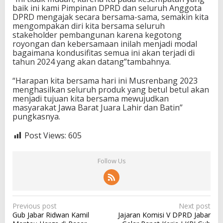
baik ini kami Pimpinan DPRD dan seluruh Anggota
DPRD mengajak secara bersama-sama, semakin kita
mengompakan diri kita bersama seluruh
stakeholder pembangunan karena kegotong
royongan dan kebersamaan inilah menjadi modal
bagaimana kondusifitas semua ini akan terjadi di
tahun 2024 yang akan datang”tambahnya.
“Harapan kita bersama hari ini Musrenbang 2023
menghasilkan seluruh produk yang betul betul akan
menjadi tujuan kita bersama mewujudkan
masyarakat Jawa Barat Juara Lahir dan Batin”
pungkasnya.
Post Views:
605
Follow Us
P
Previous post
Next post
Gub Jabar Ridwan Kamil
Jajaran Komisi V DPRD Jabar
o