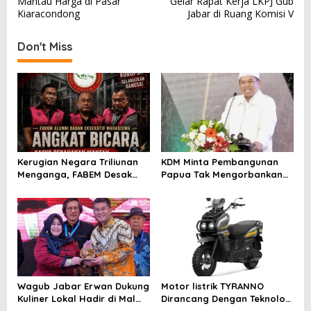
Mantau Harga di Pasar
Gelar Rapat Kerja LKPJ Gub
s
Kiaracondong
Jabar di Ruang Komisi V
t
Don't Miss
n
a
v
i
g
a
Kerugian Negara Triliunan
KDM Minta Pembangunan
t
Menganga, FABEM Desak
Papua Tak Mengorbankan
i
Kejagung Selidiki Yayasan
Alam dan Budaya
Afiliasi Tersangka MBG
o
n
Wagub Jabar Erwan Dukung
Motor listrik TYRANNO
Kuliner Lokal Hadir di Mal
Dirancang Dengan Teknologi